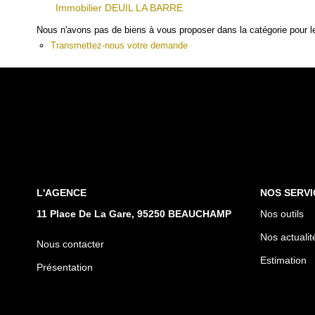
Immobilier DEUIL LA BARRE
Nous n'avons pas de biens à vous proposer dans la catégorie pour le
Transmettez-nous votre demande
L'AGENCE
NOS SERVI
11 Place De La Gare, 95250 BEAUCHAMP
Nos outils
Nos actualit
Nous contacter
Estimation
Présentation